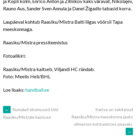
ja Kopli kolm, Enrico Anton ja Žitnikov kaks väravat, Nikolajev,
Rauno Aus, Sander Sven Annula ja Danel Žigadlo tabasid korra.
Laupäeval kohtub Raasiku/Mistra Balti liigas võõrsil Tapa
meeskonnaga.
Raasiku/Mistra pressiteenistus
Fotoallkiri:
Raasiku/Mistra kaitseb, Viljandi HC ründab.
Foto: Meelis Heli/BHL
Loe lisaks:
handball.ee
POST
←
Rumalad eksimused tõid
Kaitse on tekitanud
Raasiku/Mistra meeskonna jaoks
Raasiku/Mistrale kaotuse
viimastes kohtumistes peavalu
NAVIGATION
→