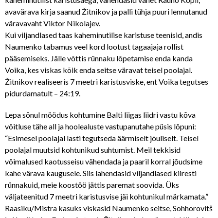
avavärava kirja saanud Žitnikov ja palli tühja puuri lennutanud
väravavaht Viktor Nikolajev.
Kui viljandlased taas kaheminutilise karistuse teenisid, andis
Naumenko tabamus veel kord lootust tagaajaja rollist
pääsemiseks. Jälle võttis rünnaku lõpetamise enda kanda
Voika, kes viskas kõik enda seitse väravat teisel poolajal.
Žitnikov realiseeris 7 meetri karistusviske, ent Voika tegutses
pidurdamatult – 24:19.
Lepa sõnul möödus kohtumine Balti liigas liidri vastu kõva
võitluse tähe all ja hoolealuste vastupanutahe püsis lõpuni:
“Esimesel poolajal lasti tegutseda äärmiselt jõuliselt. Teisel
poolajal muutsid kohtunikud suhtumist. Meil tekkisid
võimalused kaotusseisu vähendada ja paaril korral jõudsime
kahe värava kaugusele. Siis lahendasid viljandlased kiiresti
rünnakuid, meie koostöö jättis paremat soovida. Üks
väljateenitud 7 meetri karistusvise jäi kohtunikul märkamata.”
Raasiku/Mistra kasuks viskasid Naumenko seitse, Sohhorovitš