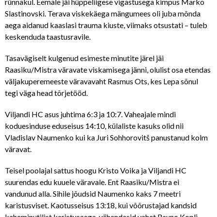
rünnakul. Eemale jäi hüppeliigese vigastusega kimpus Marko
Slastinovski. Terava viskekäega mängumees oli juba mõnda
aega aidanud kaaslasi trauma kiuste, viimaks otsustati – tuleb
keskenduda taastusravile.
Tasavägiselt kulgenud esimeste minutite järel jäi
Raasiku/Mistra väravate viskamisega jänni, olulist osa etendas
väljakuperemeeste väravavaht Rasmus Ots, kes Lepa sõnul
tegi väga head tõrjetööd.
Viljandi HC asus juhtima 6:3 ja 10:7. Vaheajale mindi
koduesinduse eduseisus 14:10, külaliste kasuks olid nii
Vladislav Naumenko kui ka Juri Sohhorovitš panustanud kolm
väravat.
Teisel poolajal sattus hoogu Kristo Voika ja Viljandi HC
suurendas edu kuuele väravale. Ent Raasiku/Mistra ei
vandunud alla. Sihile jõudsid Naumenko kaks 7 meetri
karistusviset. Kaotusseisus 13:18, kui võõrustajad kandsid
kaheminutilist karistusaega, vähendasid vahet Rauno Kopli,