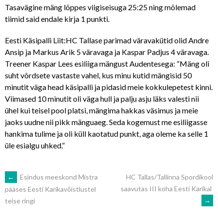
Tasavägine mäng lõppes viigiseisuga 25:25 ning mõlemad
tiimid said endale kirja 1 punkti.
Eesti Käsipalli Liit:HC Tallase parimad väravakütid olid Andre
Ansip ja Markus Arik 5 väravaga ja Kaspar Padjus 4 väravaga.
Treener Kaspar Lees esiliiga mängust Audentesega: “Mäng oli
suht võrdsete vastaste vahel, kus minu kutid mängisid 50
minutit väga head käsipalli ja pidasid meie kokkulepetest kinni.
Viimased 10 minutit oli väga hull ja palju asju läks valesti nii
ühel kui teisel pool platsi, mängima hakkas väsimus ja meie
jaoks uudne nii pikk mänguaeg. Seda kogemust me esiliigasse
hankima tulime ja oli küll kaotatud punkt, aga oleme ka selle 1
üle esialgu uhked.”
POST
←
Esindus meeskond Mistra
HC Tallas/Tallinna Spordikool
saavutas III koha Eesti Karikal
pääses Eesti Karikavõistlustel
→
teise ringi
NAVIGATION