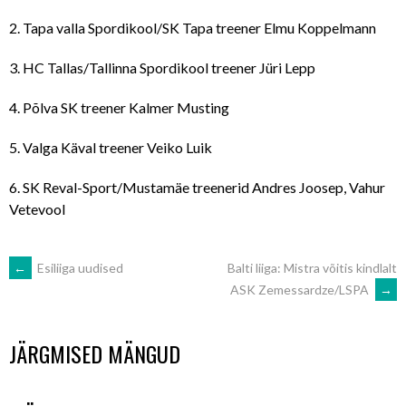
2. Tapa valla Spordikool/SK Tapa treener Elmu Koppelmann
3. HC Tallas/Tallinna Spordikool treener Jüri Lepp
4. Põlva SK treener Kalmer Musting
5. Valga Käval treener Veiko Luik
6. SK Reval-Sport/Mustamäe treenerid Andres Joosep, Vahur
Vetevool
POST
←
Esiliiga uudised
Balti liiga: Mistra võitis kindlalt
ASK Zemessardze/LSPA
→
NAVIGATION
JÄRGMISED MÄNGUD