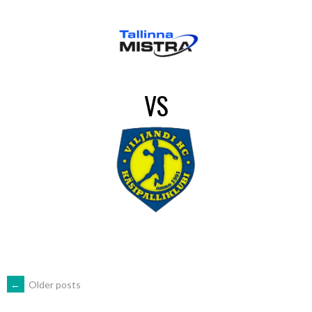
VS
POSTS
←
Older posts