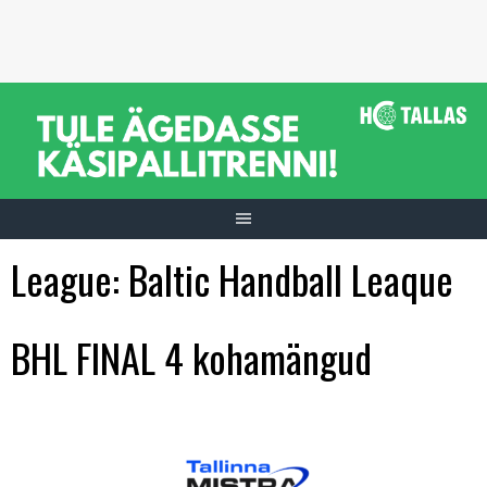
Skip
to
content
League:
Baltic Handball Leaque
BHL FINAL 4 kohamängud